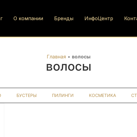
г
О компании
Бренды
ИнфоЦентр
Конт
Главная
•
волосы
волосы
О
БУСТЕРЫ
ПИЛИНГИ
КОСМЕТИКА
С