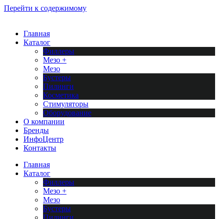
Перейти к содержимому
Главная
Каталог
Филлеры
Мезо +
Мезо
Бустеры
Пилинги
Косметика
Стимуляторы
Оборудование
О компании
Бренды
ИнфоЦентр
Контакты
Главная
Каталог
Филлеры
Мезо +
Мезо
Бустеры
Пилинги