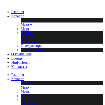
Перейти
к
Главная
содержимому
Каталог
Филлеры
Мезо +
Мезо
Бустеры
Пилинги
Косметика
Стимуляторы
Оборудование
О компании
Бренды
ИнфоЦентр
Контакты
Главная
Каталог
Филлеры
Мезо +
Мезо
Бустеры
Пилинги
Косметика