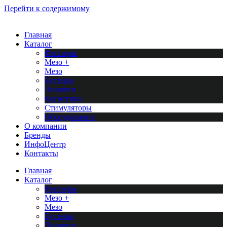
Перейти к содержимому
Главная
Каталог
Филлеры
Мезо +
Мезо
Бустеры
Пилинги
Косметика
Стимуляторы
Оборудование
О компании
Бренды
ИнфоЦентр
Контакты
Главная
Каталог
Филлеры
Мезо +
Мезо
Бустеры
Пилинги