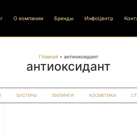
г
О компании
Бренды
ИнфоЦентр
Конт
Главная
•
антиоксидант
антиоксидант
О
БУСТЕРЫ
ПИЛИНГИ
КОСМЕТИКА
С