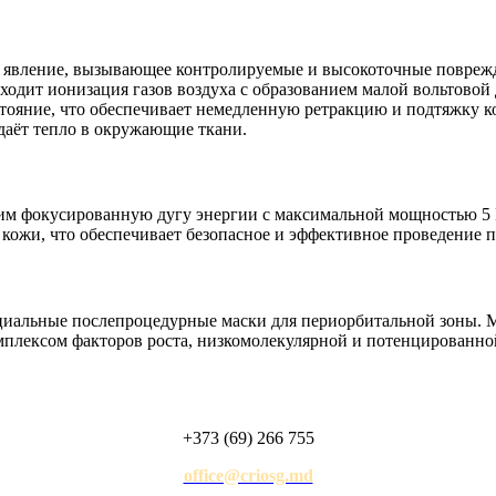
явление, вызывающее контролируемые и высокоточные поврежд
одит ионизация газов воздуха с образованием малой вольтовой
остояние, что обеспечивает немедленную ретракцию и подтяжку 
даёт тепло в окружающие ткани.
 фокусированную дугу энергии с максимальной мощностью 5 В
кожи, что обеспечивает безопасное и эффективное проведение п
пециальные послепроцедурные маски для периорбитальной зоны.
лексом факторов роста, низкомолекулярной и потенцированной 
+373 (69) 266 755
office@criosg.md