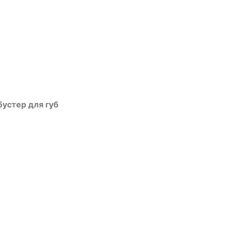
й бустер для губ
 бустер для губ