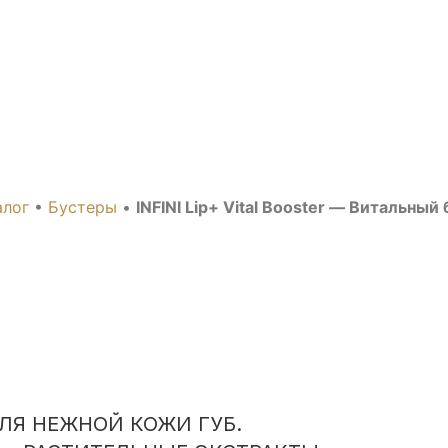
al Booster — Витальны
алог
•
Бустеры
•
INFINI Lip+ Vital Booster — Витальный
ЛЯ НЕЖНОЙ КОЖИ ГУБ.